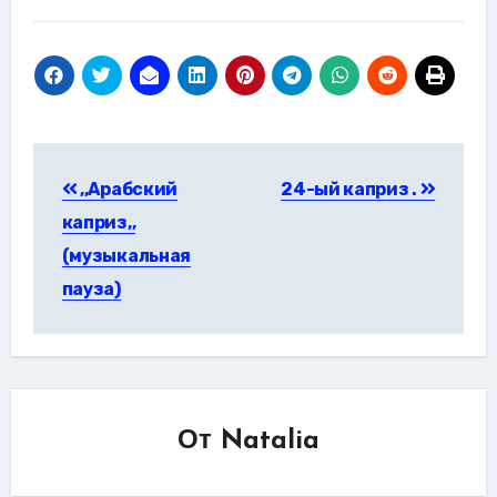
Навигация
,,Арабский
24-ый каприз .
по
каприз,,
записям
(музыкальная
пауза)
От
Natalia