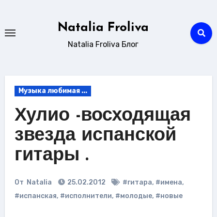
Перейти
к
Natalia Froliva
содержанию
Natalia Froliva Блог
Музыка любимая ...
Хулио -восходящая
звезда испанской
гитары .
От
Natalia
25.02.2012
#гитара
,
#имена
,
#испанская
,
#исполнители
,
#молодые
,
#новые