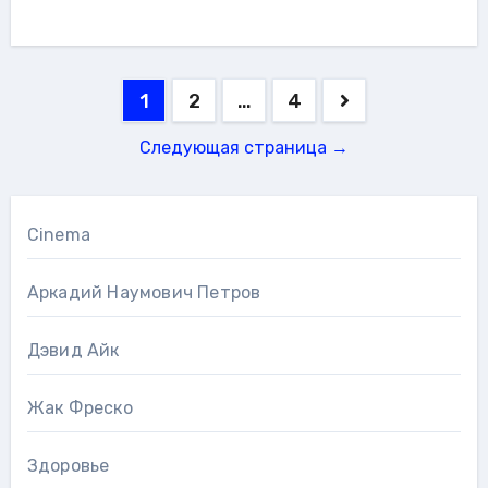
Навигация
1
2
…
4
по
Следующая страница →
записям
Cinema
Аркадий Наумович Петров
Дэвид Айк
Жак Фреско
Здоровье