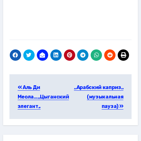
Навигация
Aль Ди
,,Арабский каприз,,
по
Meoлa…,,Цыганский
(музыкальная
записям
элегант,,
пауза)