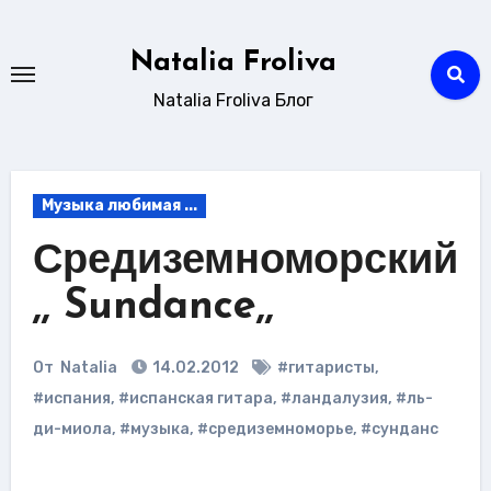
Перейти
к
Natalia Froliva
содержанию
Natalia Froliva Блог
Музыка любимая ...
Средиземноморский
,, Sundance,,
От
Natalia
14.02.2012
#гитаристы
,
#испания
,
#испанская гитара
,
#ландалузия
,
#ль-
ди-миола
,
#музыка
,
#средиземноморье
,
#сунданс