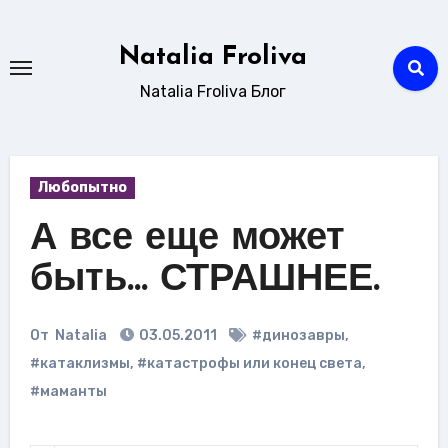
Перейти
к
Natalia Froliva
содержанию
Natalia Froliva Блог
Любопытно
А все еще может
быть… СТРАШНЕЕ.
От
Natalia
03.05.2011
#динозавры
,
#катаклизмы
,
#катастрофы или конец света
,
#маманты