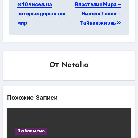
10 чисел, на
Властелин Мира —
по
которых держится
Никола Тесла —
записям
мир
Тайная жизнь
От
Natalia
Похожие Записи
Любопытно