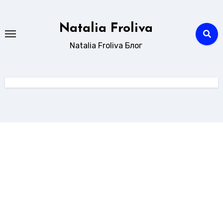
Перейти
к
Natalia Froliva
содержанию
Natalia Froliva Блог