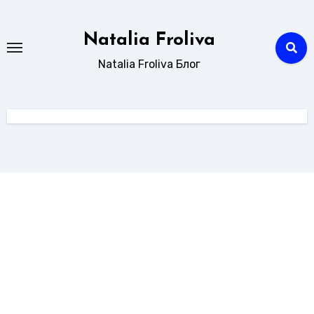
Перейти
к
Natalia Froliva
содержанию
Natalia Froliva Блог