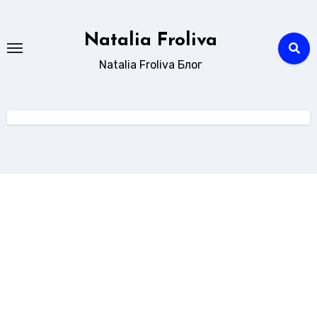
Перейти
к
Natalia Froliva
содержанию
Natalia Froliva Блог